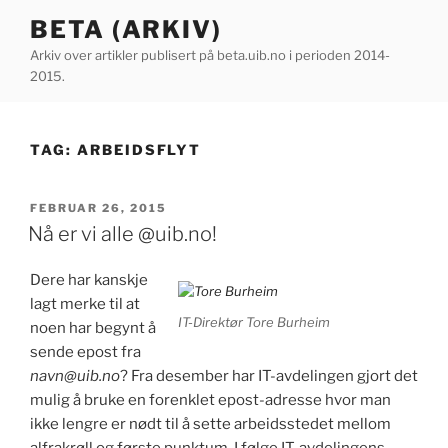
Gå
BETA (ARKIV)
til
Arkiv over artikler publisert på beta.uib.no i perioden 2014-
innhold
2015.
TAG:
ARBEIDSFLYT
PUBLISERT
FEBRUAR 26, 2015
Nå er vi alle @uib.no!
Dere har kanskje
lagt merke til at
IT-Direktør Tore Burheim
noen har begynt å
sende epost fra
navn@uib.no
? Fra desember har IT-avdelingen gjort det
mulig å bruke en forenklet epost-adresse hvor man
ikke lengre er nødt til å sette arbeidsstedet mellom
alfrakrøll og første punktum. I følge IT-avdelingens