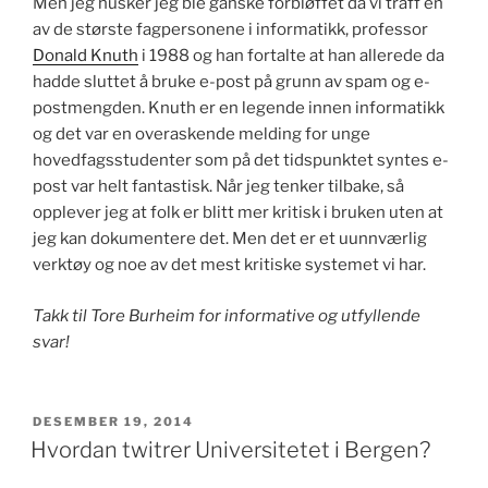
Men jeg husker jeg ble ganske forbløffet da vi traff en
av de største fagpersonene i informatikk, professor
Donald Knuth
i 1988 og han fortalte at han allerede da
hadde sluttet å bruke e-post på grunn av spam og e-
postmengden. Knuth er en legende innen informatikk
og det var en overaskende melding for unge
hovedfagsstudenter som på det tidspunktet syntes e-
post var helt fantastisk. Når jeg tenker tilbake, så
opplever jeg at folk er blitt mer kritisk i bruken uten at
jeg kan dokumentere det. Men det er et uunnværlig
verktøy og noe av det mest kritiske systemet vi har.
Takk til Tore Burheim for informative og utfyllende
svar!
PUBLISERT
DESEMBER 19, 2014
Hvordan twitrer Universitetet i Bergen?