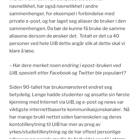
navnelikhet, har også navnelikhet i andre
sammenhenger, for eksempel i forbindelse med
private e-post, og har laget seg aliaser de bruker i den
sammenhengen. Da bør de kunne få bruke de samme
aliasene dersom de ønsker det. Totalt er det ca 40
personer ved hele UiB dette angår slik at dette skal vi
klare å løse.
–
Har dere merket noen endring i epost-bruken ved
UiB, spesielt etter Facebook og Twitter ble populært?
Siden 90-tallet har bruksmønsteret endret seg
betydelig. Lenge hadde studenter og ansatte sin første
kjenning med Internet via UiB, og e-post og news var
viktigste internettbaserte kommunikasjonskanaler. Nå
har mange brukt nettet siden barneskolen og deres
kontotilknytning til UiB har mer av preg av
yrkes/studietilknytning og de har oftest personlige