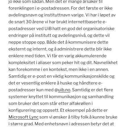
jo ikke som sådan. Men det er mange årsaker til
forenklingen i e-postadressen. For det første er ikke
avdelingsnavn og instituttnavn varige. Vi har i løpet av
de snart 30 årene vi har brukt internettbaserte e-
postadresser ved UiB hatt en god del organisatoriske
endringer på institutt og avdelingsnivå, og dette vil
neppe stoppe opp. Både det å kommunisere dette
eksternt og internt, og å administrere dette blir ikke
enklere med tiden. Vi får en varig akkumulerende
kompleksitet i aliaser som peker hit og dit. Navnelikhet
kan forekomme i en kontekst, men ikke i en annen.
Samtidig er e-post en viktig kommunikasjonskilde og
det er vesentlig enklere å huske og håndtere e-
postadresser kun med @
uib.no
. Samtidig er det flere
systemer knyttet til kommunikasjon og samhandling
som bruker det som står etter alfakrøllen i
konfigurering og oppsett. Et eksempel på dette er
Microsoft Lync
som vi ønsker å tilby folk å kunne bruke
i større grad. Med enhetsnavn i adressen betyr det at