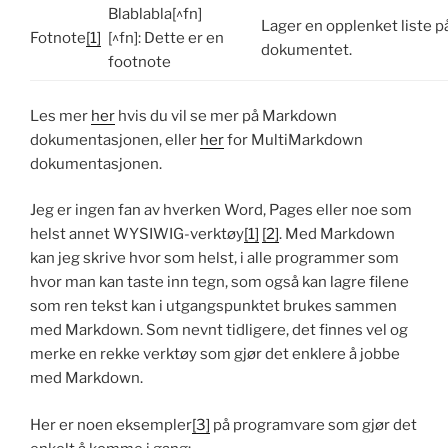
Blablabla[^fn]
Lager en opplenket liste p
Fotnote
[1]
[^fn]: Dette er en
dokumentet.
footnote
Les mer
her
hvis du vil se mer på Markdown
dokumentasjonen, eller
her
for MultiMarkdown
dokumentasjonen.
Jeg er ingen fan av hverken Word, Pages eller noe som
helst annet WYSIWIG-verktøy
[1]
[2]
. Med Markdown
kan jeg skrive hvor som helst, i alle programmer som
hvor man kan taste inn tegn, som også kan lagre filene
som ren tekst kan i utgangspunktet brukes sammen
med Markdown. Som nevnt tidligere, det finnes vel og
merke en rekke verktøy som gjør det enklere å jobbe
med Markdown.
Her er noen eksempler
[3]
på programvare som gjør det