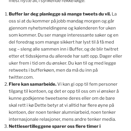
mest nytte av, i synkende rekkefølge:
Buffer lar deg planlegge s
å
mange tweets du vil.
La
oss si at du kommer på jobb mandag morgen og går
gjennom nyhetsmeldingene og kalenderen for uken
som kommer. Du ser mange interessante saker og en
del foredrag som mange sikkert har lyst til å få med
seg – sleng alle sammen inn i Buffer, og de blir twitret
etter et tidsskjema du allerede har satt opp. Dager eller
uker frem i tid om du ønsker. Du kan til og med legge
retweets i bufferkøen, men da må du inn på
twitter.com.
Flere kan samarbeide.
Vi kan gi opp til fem personer
tilgang til kontoen, og det er opp til oss om vi ønsker å
kunne godkjenne tweetsene deres eller om de bare
skal rett i kø Dette betyr at vi alltid har flere øyne på
kontoen, der noen tenker alumniarbeid, noen tenker
internasjonale relasjoner, mens andre tenker media.
Nettlesertilleggene sparer oss flere timer i