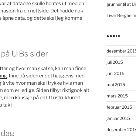
ar at dataene skulle hentes ut med en
grunner til at U
masjon fra en nettside. Det hadde nok
Livar Berghei
ke åpne data, og dette skal jeg komme
ARKIV
desember 201
på UiBs sider
juli 2015
tter og hvor man skal se, kan man finne
juni 2015
ing
. Inne på siden er det haugevis med
g å vite hvor man skal trykke hvis man
mai 2015
m som er ledige. Siden tilbyr riktignok alt
mars 2015
 men kanskje på en litt ustrukturert
 tak i!
februar 2015
januar 2015
desember 201
idag