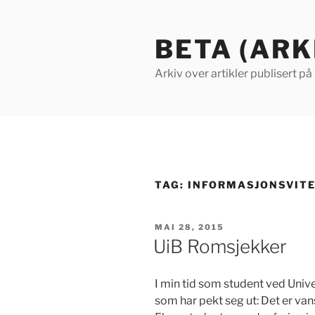
Gå
til
BETA (ARK
innhold
Arkiv over artikler publisert p
TAG:
INFORMASJONSVIT
PUBLISERT
MAI 28, 2015
UiB Romsjekker
I min tid som student ved Univer
som har pekt seg ut: Det er van