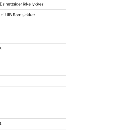
iBs nettsider ikke lykkes
m
til
UiB Romsjekker
5
4