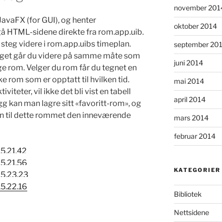
november 201
 JavaFX (for GUI), og henter
oktober 2014
 HTML-sidene direkte fra rom.app.uib.
t steg videre i rom.app.uibs timeplan.
september 20
gget går du videre på samme måte som
juni 2014
lge rom. Velger du rom får du tegnet en
e rom som er opptatt til hvilken tid.
mai 2014
viteter, vil ikke det bli vist en tabell
april 2014
llegg kan man lagre sitt «favoritt-rom», og
en til dette rommet den inneværende
mars 2014
februar 2014
KATEGORIER
Bibliotek
Nettsidene