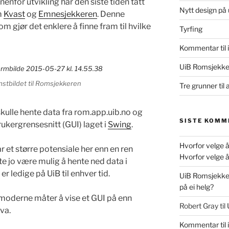
enfor utvikling har den siste tiden tatt
Nytt design på 
m
Kvast
og
Emnesjekkeren
. Denne
m gjør det enklere å finne fram til hvilke
Tyrfing
Kommentar til 
UiB Romsjekke
stbildet til Romsjekkeren
Tre grunner til 
kulle hente data fra rom.app.uib.no og
SISTE KOMM
rukergrensesnitt (GUI) laget i
Swing
.
Hvorfor velge å
r et større potensiale her enn en ren
Hvorfor velge å
e jo være mulig å hente ned data i
r ledige på UiB til enhver tid.
UiB Romsjekke
på ei helg?
oderne måter å vise et GUI på enn
Robert Gray
til
va.
Kommentar til 