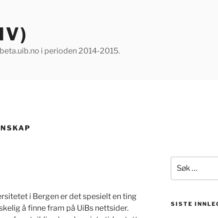
IV)
å beta.uib.no i perioden 2014-2015.
ENSKAP
Søk
etter:
sitetet i Bergen er det spesielt en ting
SISTE INNLE
skelig å finne fram på UiBs nettsider.