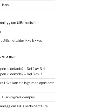
uib.no
innlegg om UiBs nettsider
r
at UiBs nettsider ikke lykkes
ENTARER
pen kildekode? – Del 2 av 3
til
pen kildekode? – Del 3 av 3
r
til
Kva kan ein lage med opne data
UiB sin digitale campus
innlegg om UiBs nettsider
til
Tre