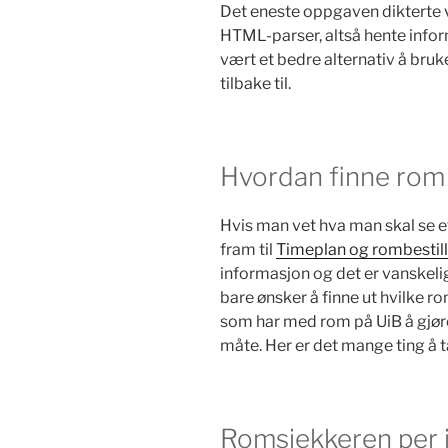
Det eneste oppgaven dikterte v
HTML-parser, altså hente infor
vært et bedre alternativ å bru
tilbake til.
Hvordan finne rom 
Hvis man vet hva man skal se e
fram til
Timeplan og rombestill
informasjon og det er vanskeli
bare ønsker å finne ut hvilke ro
som har med rom på UiB å gjøre,
måte. Her er det mange ting å ta
Romsjekkeren per 