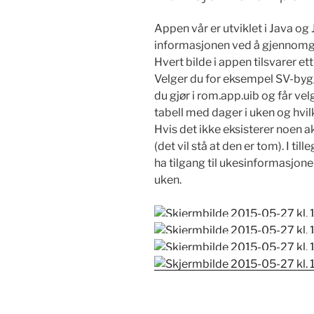
Appen vår er utviklet i Java og
informasjonen ved å gjennomgå
Hvert bilde i appen tilsvarer et
Velger du for eksempel SV-by
du gjør i rom.app.uib og får ve
tabell med dager i uken og hvilk
Hvis det ikke eksisterer noen akti
(det vil stå at den er tom). I ti
ha tilgang til ukesinformasjon
uken.