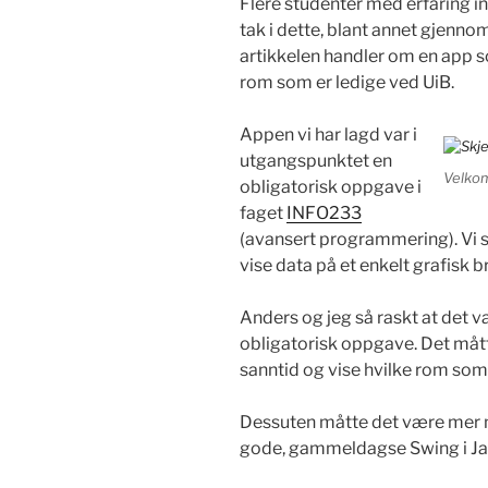
Flere studenter med erfaring inn
tak i dette, blant annet gjenno
artikkelen handler om en app so
rom som er ledige ved UiB.
Appen vi har lagd var i
utgangspunktet en
Velkom
obligatorisk oppgave i
faget
INFO233
(avansert programmering). Vi s
vise data på et enkelt grafisk b
Anders og jeg så raskt at det va
obligatorisk oppgave. Det mått
sanntid og vise hvilke rom som e
Dessuten måtte det være mer m
gode, gammeldagse Swing i Ja