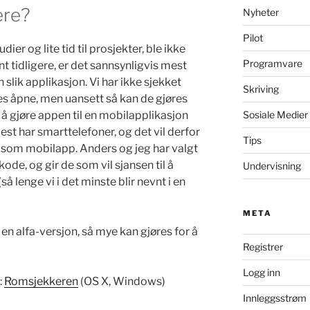
ere?
Nyheter
Pilot
er og lite tid til prosjekter, ble ikke
Programvare
t tidligere, er det sannsynligvis mest
en slik applikasjon. Vi har ikke sjekket
Skriving
s åpne, men uansett så kan de gjøres
Sosiale Medier
 å gjøre appen til en mobilapplikasjon
est har smarttelefoner, og det vil derfor
Tips
 som mobilapp. Anders og jeg har valgt
kode, og gir de som vil sjansen til å
Undervisning
å lenge vi i det minste blir nevnt i en
META
 en alfa-versjon, så mye kan gjøres for å
Registrer
Logg inn
:
Romsjekkeren
(OS X, Windows)
Innleggsstrøm