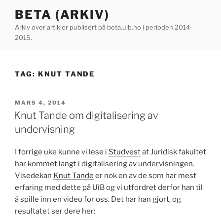
Gå
BETA (ARKIV)
til
Arkiv over artikler publisert på beta.uib.no i perioden 2014-
innhold
2015.
TAG:
KNUT TANDE
PUBLISERT
MARS 4, 2014
Knut Tande om digitalisering av
undervisning
I forrige uke kunne vi lese i
Studvest
at Juridisk fakultet
har kommet langt i digitalisering av undervisningen.
Visedekan
Knut Tande
er nok en av de som har mest
erfaring med dette på UiB og vi utfordret derfor han til
å spille inn en video for oss. Det har han gjort, og
resultatet ser dere her: