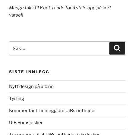
Mange takk til Knut Tande for å stille opp på kort
varsel!
Søk
Søk
etter:
SISTE INNLEGG
Nytt design på uib.no
Tyrfing
Kommentar til innlegg om UiBs nettsider
UiB Romsjekker
Tre grunner til at UiBs nettsider ikke lykkes