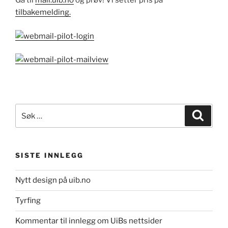
Gå til
mail.uib.no
og prøv! Vi setter pris på
tilbakemelding.
Søk
Søk
etter:
SISTE INNLEGG
Nytt design på uib.no
Tyrfing
Kommentar til innlegg om UiBs nettsider