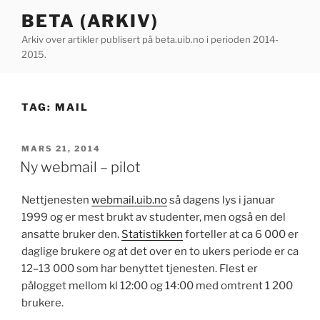
Gå
BETA (ARKIV)
til
Arkiv over artikler publisert på beta.uib.no i perioden 2014-
innhold
2015.
TAG:
MAIL
PUBLISERT
MARS 21, 2014
Ny webmail – pilot
Nettjenesten
webmail.uib.no
så dagens lys i januar
1999 og er mest brukt av studenter, men også en del
ansatte bruker den.
Statistikken
forteller at ca 6 000 er
daglige brukere og at det over en to ukers periode er ca
12–13 000 som har benyttet tjenesten. Flest er
pålogget mellom kl 12:00 og 14:00 med omtrent 1 200
brukere.