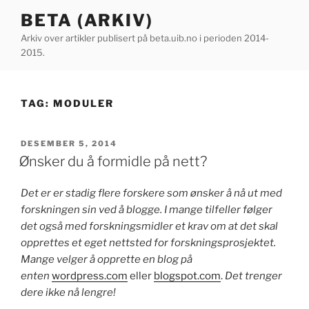
Gå
BETA (ARKIV)
til
Arkiv over artikler publisert på beta.uib.no i perioden 2014-
innhold
2015.
TAG:
MODULER
PUBLISERT
DESEMBER 5, 2014
Ønsker du å formidle på nett?
Det er er stadig flere forskere som ønsker å nå ut med
forskningen sin ved å blogge. I mange tilfeller følger
det også med forskningsmidler et krav om at det skal
opprettes et eget nettsted for forskningsprosjektet.
Mange velger å opprette en blog på
enten
wordpress.com
eller
blogspot.com
.
Det trenger
dere ikke nå lengre!