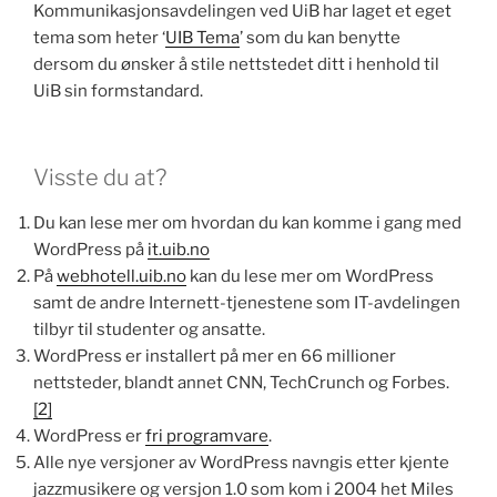
Kommunikasjonsavdelingen ved UiB har laget et eget
tema som heter ‘
UIB Tema
’ som du kan benytte
dersom du ønsker å stile nettstedet ditt i henhold til
UiB sin formstandard.
Visste du at?
Du kan lese mer om hvordan du kan komme i gang med
WordPress på
it.uib.no
På
webhotell.uib.no
kan du lese mer om WordPress
samt de andre Internett-tjenestene som IT-avdelingen
tilbyr til studenter og ansatte.
WordPress er installert på mer en 66 millioner
nettsteder, blandt annet CNN, TechCrunch og Forbes.
[2]
WordPress er
fri programvare
.
Alle nye versjoner av WordPress navngis etter kjente
jazzmusikere og versjon 1.0 som kom i 2004 het Miles