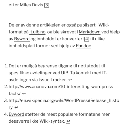
etter Miles Davis.
[3]
Deler av denne artikkelen er også publisert i Wiki-
format på
it.uib.no
, og ble skrevet i
Markdown
ved hjelp
av
Byword
og innholdet er konvertert
[4]
til ulike
innholdsplattformer ved hjelp av
Pandoc
.
Det er mulig å begrense tilgang til nettstedet til
spesifikke avdelinger ved UiB. Ta kontakt med IT-
avdelingen via
Issue Tracker
.
↩
http://www.ananova.com/10-interesting-wordpress-
facts/
↩
http://en.wikipedia.org/wiki/WordPress#Release_histo
ry
↩
Byword
støtter de mest populære formatene men
dessverre ikke Wiki-syntax.
↩