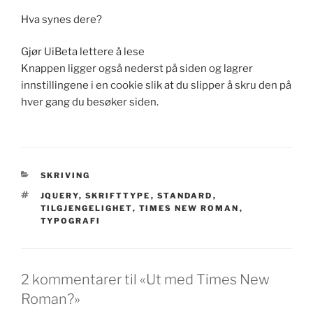
Hva synes dere?
Gjør UiBeta lettere å lese
Knappen ligger også nederst på siden og lagrer
innstillingene i en cookie slik at du slipper å skru den på
hver gang du besøker siden.
KATEGORIER
SKRIVING
STIKKORD
JQUERY
,
SKRIFTTYPE
,
STANDARD
,
TILGJENGELIGHET
,
TIMES NEW ROMAN
,
TYPOGRAFI
2 kommentarer til «Ut med Times New
Roman?»