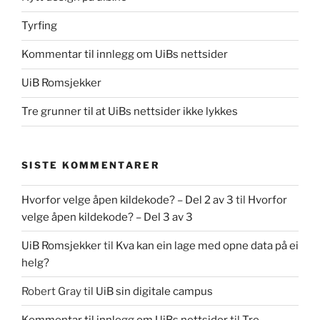
Tyrfing
Kommentar til innlegg om UiBs nettsider
UiB Romsjekker
Tre grunner til at UiBs nettsider ikke lykkes
SISTE KOMMENTARER
Hvorfor velge åpen kildekode? – Del 2 av 3
til
Hvorfor
velge åpen kildekode? – Del 3 av 3
UiB Romsjekker
til
Kva kan ein lage med opne data på ei
helg?
Robert Gray
til
UiB sin digitale campus
Kommentar til innlegg om UiBs nettsider
til
Tre