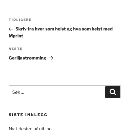
Innleggsnavigasjon
Forrige
TIDLIGERE
innlegg
Skriv fra hvor som helst og hva som helst med
Mprint
Neste
NESTE
innlegg
Geriljastrømming
Søk
Søk
etter:
SISTE INNLEGG
Nytt design på uib.no