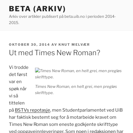
Gå
BETA (ARKIV)
til
Arkiv over artikler publisert på beta.uib.no i perioden 2014-
innhold
2015.
PUBLISERT
OKTOBER 30, 2014
AV
KNUT MELVÆR
Ut med Times New Roman?
Vi trodde
det først
var en
Times New Roman, en helt grei, men pregløs
spøk når
skrifttype.
vi så
tittelen
på
BSTVs repotasje
, men Studentparlamentet ved UiB
har faktisk bestemt seg for å motarbeide kravet om
Times New Roman som eneste godkjente skrifttype
ved oppgaveinnleveringer. Som
noen i redaksjonen
har