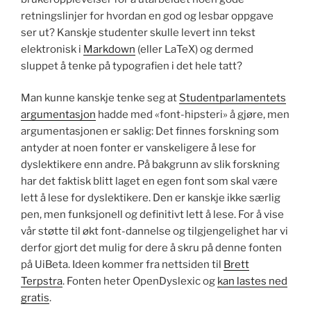
retningslinjer for hvordan en god og lesbar oppgave
ser ut? Kanskje studenter skulle levert inn tekst
elektronisk i
Markdown
(eller LaTeX) og dermed
sluppet å tenke på typografien i det hele tatt?
Man kunne kanskje tenke seg at
Studentparlamentets
argumentasjon
hadde med «font-hipsteri» å gjøre, men
argumentasjonen er saklig: Det finnes forskning som
antyder at noen fonter er vanskeligere å lese for
dyslektikere enn andre. På bakgrunn av slik forskning
har det faktisk blitt laget en egen font som skal være
lett å lese for dyslektikere. Den er kanskje ikke særlig
pen, men funksjonell og definitivt lett å lese. For å vise
vår støtte til økt font-dannelse og tilgjengelighet har vi
derfor gjort det mulig for dere å skru på denne fonten
på UiBeta. Ideen kommer fra nettsiden til
Brett
Terpstra
. Fonten heter OpenDyslexic og
kan lastes ned
gratis
.