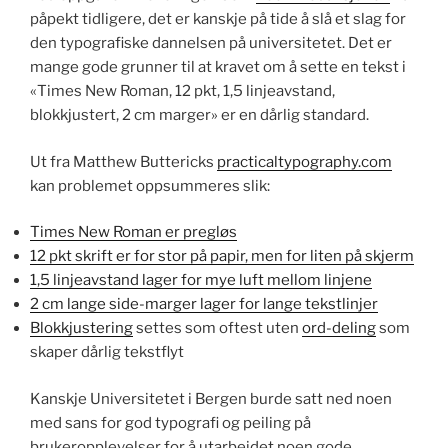
påpekt tidligere, det er kanskje på tide å slå et slag for
den typografiske dannelsen på universitetet. Det er
mange gode grunner til at kravet om å sette en tekst i
«Times New Roman, 12 pkt, 1,5 linjeavstand,
blokkjustert, 2 cm marger» er en dårlig standard.
Ut fra Matthew Buttericks
practicaltypography.com
kan problemet oppsummeres slik:
Times New Roman er pregløs
12 pkt skrift er for stor på papir, men for liten på skjerm
1,5 linjeavstand lager for mye luft mellom linjene
2 cm lange side-marger lager for lange tekstlinjer
Blokkjustering
settes som oftest uten
ord-deling
som
skaper dårlig tekstflyt
Kanskje Universitetet i Bergen burde satt ned noen
med sans for god typografi og peiling på
brukeropplevelser for å utarbeidet noen gode